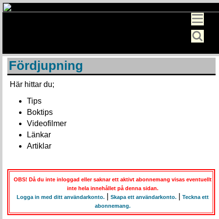
Fördjupning
Här hittar du;
Tips
Boktips
Videofilmer
Länkar
Artiklar
OBS! Då du inte inloggad eller saknar ett aktivt abonnemang visas eventuellt
inte hela innehållet på denna sidan.
|
|
Logga in med ditt användarkonto.
Skapa ett användarkonto.
Teckna ett
abonnemang.