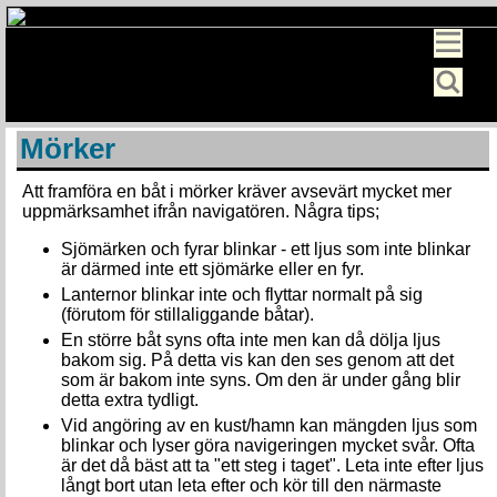
Mörker
Att framföra en båt i mörker kräver avsevärt mycket mer
uppmärksamhet ifrån navigatören. Några tips;
Sjömärken och fyrar blinkar - ett ljus som inte blinkar
är därmed inte ett sjömärke eller en fyr.
Lanternor blinkar inte och flyttar normalt på sig
(förutom för stillaliggande båtar).
En större båt syns ofta inte men kan då dölja ljus
bakom sig. På detta vis kan den ses genom att det
som är bakom inte syns. Om den är under gång blir
detta extra tydligt.
Vid angöring av en kust/hamn kan mängden ljus som
blinkar och lyser göra navigeringen mycket svår. Ofta
är det då bäst att ta "ett steg i taget". Leta inte efter ljus
långt bort utan leta efter och kör till den närmaste