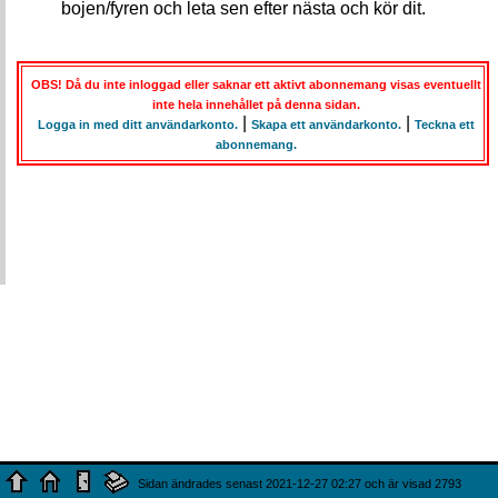
bojen/fyren och leta sen efter nästa och kör dit.
OBS! Då du inte inloggad eller saknar ett aktivt abonnemang visas eventuellt
inte hela innehållet på denna sidan.
|
|
Logga in med ditt användarkonto.
Skapa ett användarkonto.
Teckna ett
abonnemang.
Sidan ändrades senast 2021-12-27 02:27 och är visad 2793